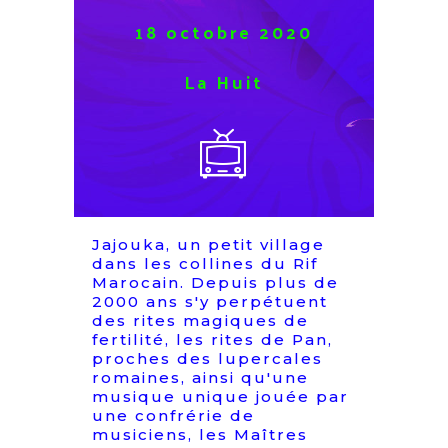
18 octobre 2020
La Huit
Jajouka, un petit village
dans les collines du Rif
Marocain. Depuis plus de
2000 ans s'y perpétuent
des rites magiques de
fertilité, les rites de Pan,
proches des lupercales
romaines, ainsi qu'une
musique unique jouée par
une confrérie de
musiciens, les Maîtres