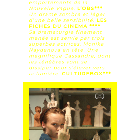
emportements de la
Nouvelle Vague.
L’OBS***
Un drame sombre et léger
d’une belle sensibilité
.
LES
FICHES DU CINEMA ****
Sa dramaturgie finement
menée est servie par trois
superbes actrices, Monika
Naydenova en tête. Une
magnifique Cassandre, dont
les ténèbres vont se
dissiper pour s’élever vers
la lumière
.
CULTUREBOX***