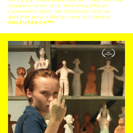
Naydenova en tête. Une magnifique
Cassandre, dont les ténèbres vont se
dissiper pour s’élever vers la lumière
.
CULTUREBOX***