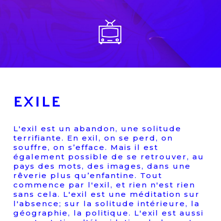
EXILE
L'exil est un abandon, une solitude
terrifiante. En exil, on se perd, on
souffre, on s’efface. Mais il est
également possible de se retrouver, au
pays des mots, des images, dans une
rêverie plus qu’enfantine. Tout
commence par l'exil, et rien n'est rien
sans cela. L'exil est une méditation sur
l'absence; sur la solitude intérieure, la
géographie, la politique. L'exil est aussi