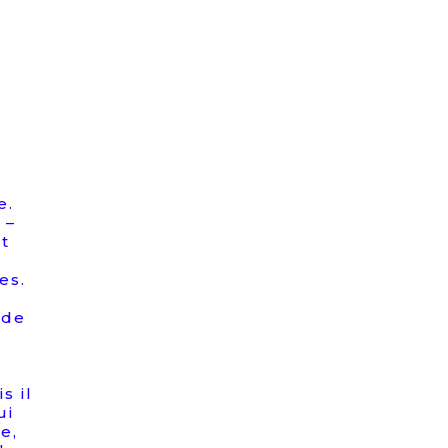
e.
 –
et
es.
 de
s il
ui
e,