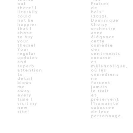
out
Fraises
there! I
de
literally
bois"
could
(2012),
not be
Dominique
happier
Choisy
that I
orchestre
chose
avec
to buy
élégance
your
cette
theme!
comédie
Your
des
regular
sentiments
updates
cocasse
and
et
superb
mélancolique,
attention
où les
to
comédiens
detail
ne
blows
forcent
me
jamais
away
le trait
every
et
time I
préservent
visit my
l'humanité
new
cabossée
site!
de leur
personnage.