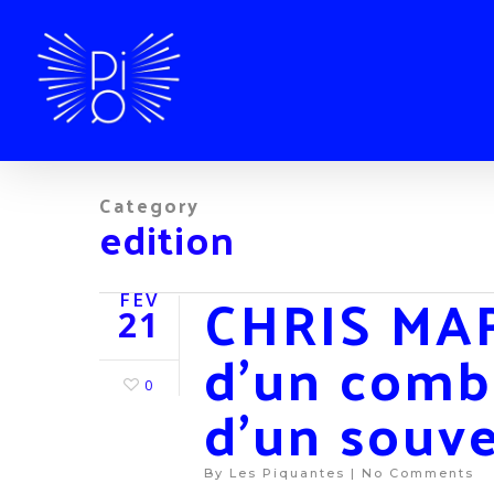
Category
edition
CHRIS MAR
FÉV
21
d’un comb
0
d’un souv
By
Les Piquantes
|
No Comments