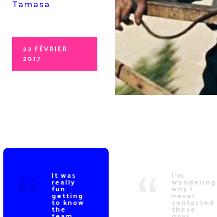
Tamasa
22 FÉVRIER
2017
It was
I'm
really
wondering
fun
why I
getting
never
to know
contacted
the
these
team
guys