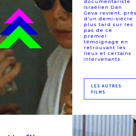
documentariste
israélien Dan
Geva revient, prè
d’un demi-siècle
plus tard sur les
pas de ce
premier
témoignage en
retrouvant les
lieux et certains
intervenants.
LES AUTRES
FILMS