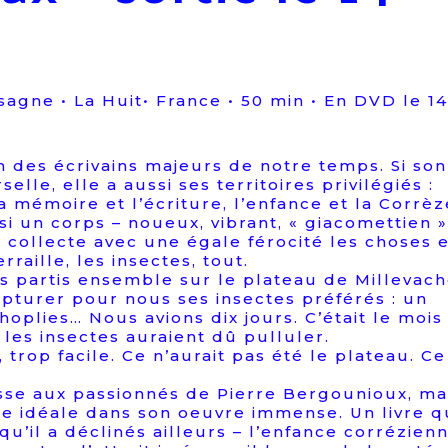
agne • La Huit• France • 50 min • En DVD le 14
n des écrivains majeurs de notre temps. Si son
lle, elle a aussi ses territoires privilégiés :
 la mémoire et l’écriture, l’enfance et la Corrèz
i un corps – noueux, vibrant, « giacomettien »
e collecte avec une égale férocité les choses 
rraille, les insectes, tout.
es partis ensemble sur le plateau de Millevach
apturer pour nous ses insectes préférés : un
hoplies… Nous avions dix jours. C’était le mois
u, les insectes auraient dû pulluler.
 trop facile. Ce n’aurait pas été le plateau. Ce
esse aux passionnés de Pierre Bergounioux, mai
ée idéale dans son oeuvre immense. Un livre q
’il a déclinés ailleurs – l’enfance corrézienn