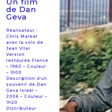
Un film
de Dan
Geva
Réalisateur :
Chris Marker
avec la voix de
Jean Vilar
Version
restaurée France
– 1960 – Couleur
– 1h00
Description d’un
souvenir de Dan
Geva Israël –
2006 – Couleur –
1h20
Distributeur :