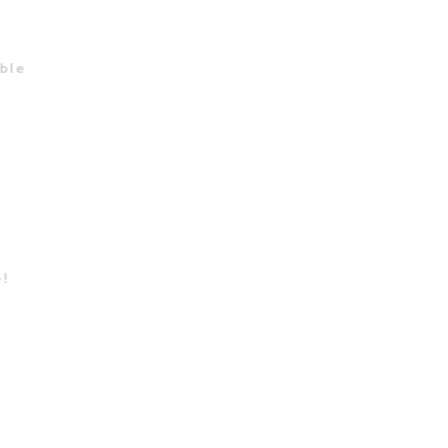
ble
!