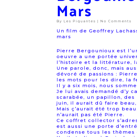
Mars
By
Les Piquantes
|
No Comments
Un film de Geoffrey Lachass
mars
Pierre Bergounioux est l’u
oeuvre a une portée universe
l’histoire et la littérature,
Une parole, donc, mais auss
dévoré de passions : Pierr
les mots pour les dire, la fe
Il y a six mois, nous somm
Je lui avais demandé d’y c
scarabée, un papillon, des 
juin, il aurait dû faire bea
Mais ç’aurait été trop beau,
n’aurait pas été Pierre.
Ce coffret collector s’adr
est aussi une porte d’entr
condense tous les thèmes qu