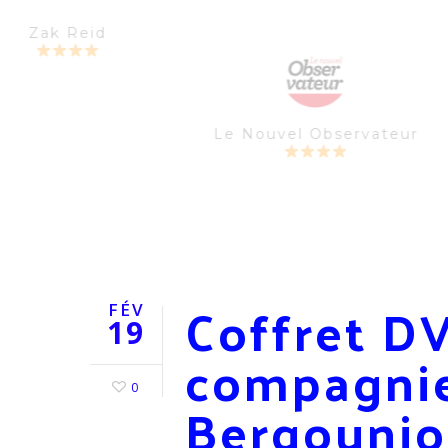
Zak Reid
Le Nouvel Observateur
Coffret D
FÉV
19
compagnie
0
Bergouniou