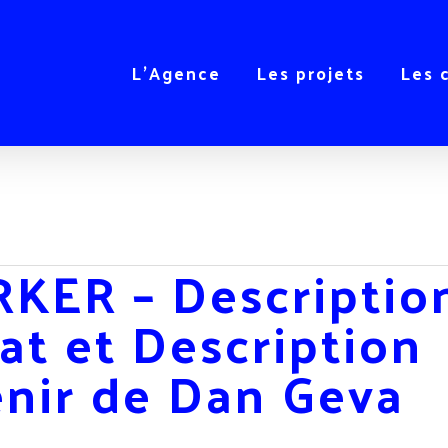
L’Agence
Les projets
Les 
KER – Descriptio
at et Description
enir de Dan Geva